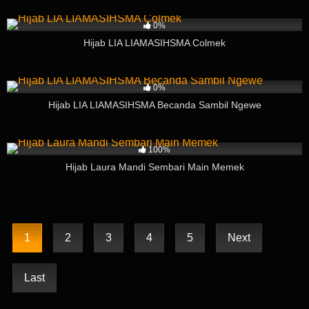
99
04:55
0%
Hijab LIA LIAMASIHSMA Colmek
107
03:48
0%
Hijab LIA LIAMASIHSMA Becanda Sambil Ngewe
403
06:41
100%
Hijab Laura Mandi Sembari Main Memek
1
2
3
4
5
Next
Last