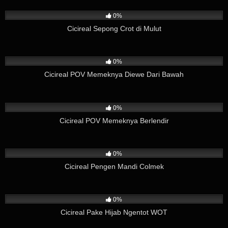
219
01:26
0%
Cicireal Sepong Crot di Mulut
103
02:49
0%
Cicireal POV Memeknya Diewe Dari Bawah
34
04:12
0%
Cicireal POV Memeknya Berlendir
241
01:59
0%
Cicireal Pengen Mandi Colmek
103
03:57
0%
Cicireal Pake Hijab Ngentot WOT