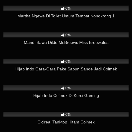
8
08:51
0%
Martha Ngewe Di Toilet Umum Tempat Nongkrong 1
2
06:00
0%
Mandi Bawa Dildo MsBreewc Miss Breewales
96
03:37
0%
Hijab Indo Gara-Gara Pake Sabun Sange Jadi Colmek
160
08:12
0%
Hijab Indo Colmek Di Kursi Gaming
102
02:38
0%
Cicireal Tanktop Hitam Colmek