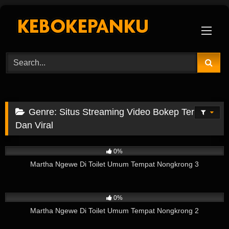
Skip
to
content
Genre:
Situs Streaming Video Bokep Terbaru
Dan Viral
6
02:31
0%
Martha Ngewe Di Toilet Umum Tempat Nongkrong 3
3
06:58
0%
Martha Ngewe Di Toilet Umum Tempat Nongkrong 2