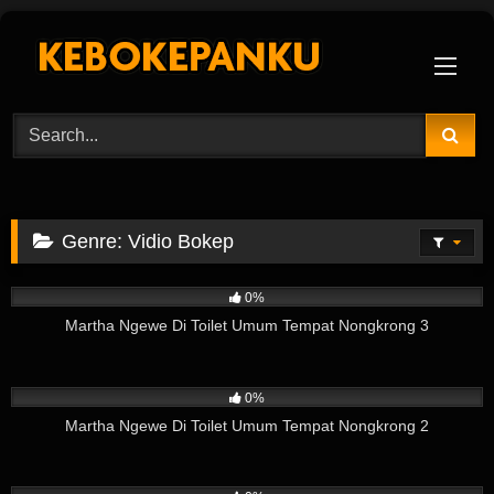
Skip
to
content
Genre:
Vidio Bokep
6
02:31
0%
Martha Ngewe Di Toilet Umum Tempat Nongkrong 3
3
06:58
0%
Martha Ngewe Di Toilet Umum Tempat Nongkrong 2
8
08:51