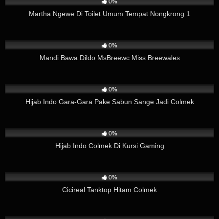
0%
Martha Ngewe Di Toilet Umum Tempat Nongkrong 1
2
06:00
0%
Mandi Bawa Dildo MsBreewc Miss Breewales
96
03:37
0%
Hijab Indo Gara-Gara Pake Sabun Sange Jadi Colmek
160
08:12
0%
Hijab Indo Colmek Di Kursi Gaming
102
02:38
0%
Cicireal Tanktop Hitam Colmek
219
01:26