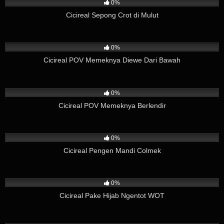
0%
Cicireal Sepong Crot di Mulut
103
02:49
0%
Cicireal POV Memeknya Diewe Dari Bawah
34
04:12
0%
Cicireal POV Memeknya Berlendir
241
01:59
0%
Cicireal Pengen Mandi Colmek
103
03:57
0%
Cicireal Pake Hijab Ngentot WOT
329
02:37