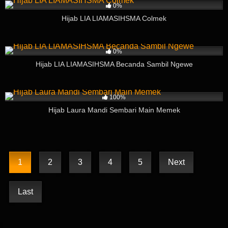
0%
Hijab LIA LIAMASIHSMA Colmek
107
03:48
0%
Hijab LIA LIAMASIHSMA Becanda Sambil Ngewe
403
06:41
100%
Hijab Laura Mandi Sembari Main Memek
1
2
3
4
5
Next
Last