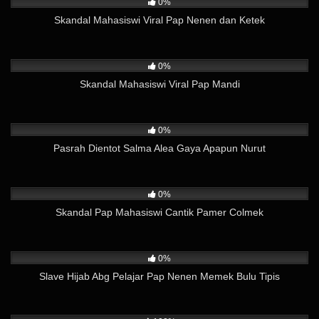
0%
Skandal Mahasiswi Viral Pap Nenen dan Ketek
166
03:56
0%
Skandal Mahasiswi Viral Pap Mandi
467
04:33
0%
Pasrah Dientot Salma Alea Gaya Apapun Nurut
439
05:54
0%
Skandal Pap Mahasiswi Cantik Pamer Colmek
533
04:24
0%
Slave Hijab Abg Pelajar Pap Nenen Memek Bulu Tipis
388
01:11