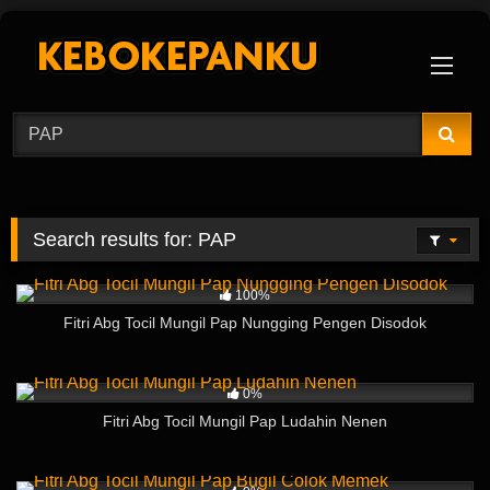
Skip
to
content
Search results for:
PAP
206
01:06
100%
Fitri Abg Tocil Mungil Pap Nungging Pengen Disodok
144
01:06
0%
Fitri Abg Tocil Mungil Pap Ludahin Nenen
167
01:18