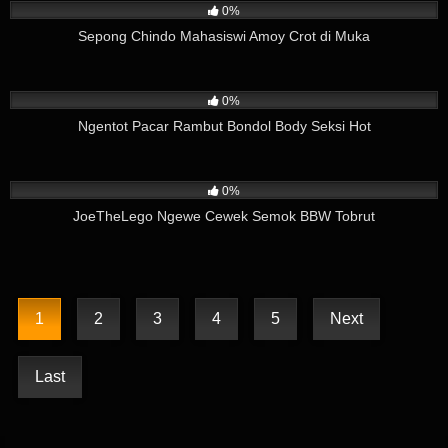
0%
Sepong Chindo Mahasiswi Amoy Crot di Muka
232
05:47
0%
Ngentot Pacar Rambut Bondol Body Seksi Hot
133
15:43
0%
JoeTheLego Ngewe Cewek Semok BBW Tobrut
1
2
3
4
5
Next
Last