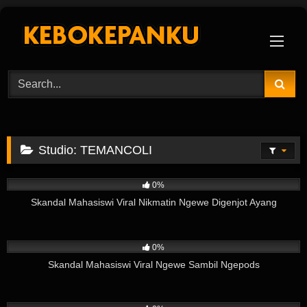
Skip
to
content
Studio:
TEMANCOLI
13
04:40
0%
Skandal Mahasiswi Viral Nikmatin Ngewe Digenjot Ayang
5
03:21
0%
Skandal Mahasiswi Viral Ngewe Sambil Ngepods
1
01:49