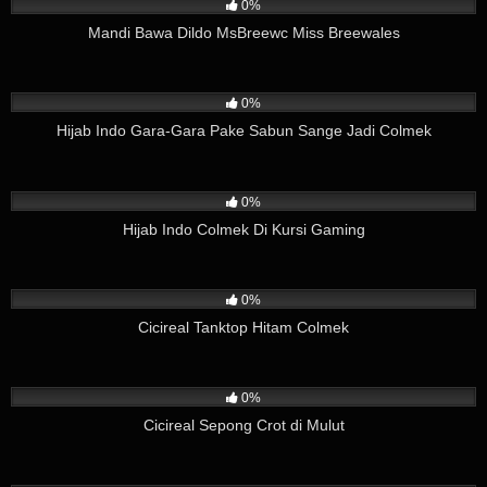
0%
Mandi Bawa Dildo MsBreewc Miss Breewales
152
03:37
0%
Hijab Indo Gara-Gara Pake Sabun Sange Jadi Colmek
275
08:12
0%
Hijab Indo Colmek Di Kursi Gaming
133
02:38
0%
Cicireal Tanktop Hitam Colmek
263
01:26
0%
Cicireal Sepong Crot di Mulut
134
02:49