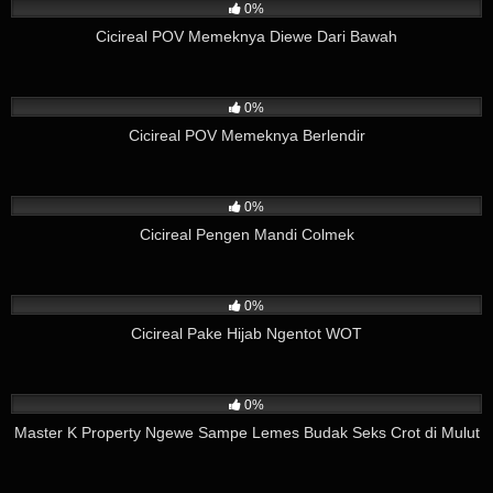
0%
Cicireal POV Memeknya Diewe Dari Bawah
49
04:12
0%
Cicireal POV Memeknya Berlendir
339
01:59
0%
Cicireal Pengen Mandi Colmek
129
03:57
0%
Cicireal Pake Hijab Ngentot WOT
394
02:37
0%
Master K Property Ngewe Sampe Lemes Budak Seks Crot di Mulut
254
03:57