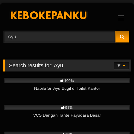
Skip
to
content
Search results for:
Ayu
6K
01:48
100%
Nabila Sri Ayu Bugil di Toilet Kantor
29K
13:53
91%
VCS Dengan Tante Payudara Besar
1K
12:30