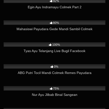
92%
Egin Ayu Indramayu Colmek Part 2
10K
03:00
80%
Mahasiswi Payudara Gede Mandi Sambil Colmek
23K
07:48
100%
Tyas Ayu Telanjang Live Bugil Facebook
521
02:30
0%
ABG Putri Tocil Mandi Colmek Remes Payudara
35K
02:03
75%
Nur Ayu Jilbab Binal Sangean
3K
02:15