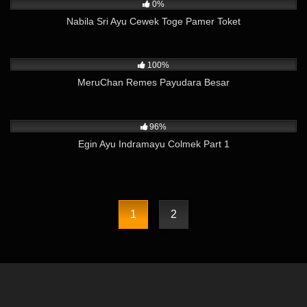
0%
Nabila Sri Ayu Cewek Toge Pamer Toket
9K
01:08
100%
MeruChan Remes Payudara Besar
22K
02:45
96%
Egin Ayu Indramayu Colmek Part 1
1
2