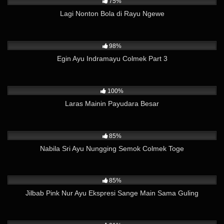
75%
Lagi Nonton Bola di Rayu Ngewe
2K
04:49
98%
Egin Ayu Indramayu Colmek Part 3
3K
03:28
100%
Laras Mainin Payudara Besar
10K
03:24
85%
Nabila Sri Ayu Nungging Semok Colmek Toge
26K
01:37
85%
Jilbab Pink Nur Ayu Ekspresi Sange Main Sama Guling
14K
11:39