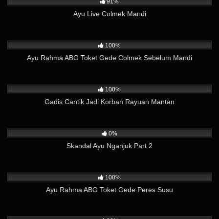
91%
Ayu Live Colmek Mandi
15K
02:20
100%
Ayu Rahma ABG Toket Gede Colmek Sebelum Mandi
12K
15:14
100%
Gadis Cantik Jadi Korban Rayuan Mantan
133
15:25
0%
Skandal Ayu Nganjuk Part 2
6K
01:37
100%
Ayu Rahma ABG Toket Gede Peres Susu
17K
04:33